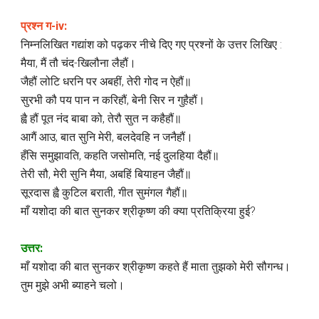
प्रश्न ग-iv:
निम्नलिखित गद्यांश को पढ़कर नीचे दिए गए प्रश्नों के उत्तर लिखिए :
मैया, मैं तौ चंद-खिलौना लैहौं।
जैहौं लोटि धरनि पर अबहीं, तेरी गोद न ऐहौं॥
सुरभी कौ पय पान न करिहौं, बेनी सिर न गुहैहौं।
ह्वै हौं पूत नंद बाबा को, तेरौ सुत न कहैहौं॥
आगैं आउ, बात सुनि मेरी, बलदेवहि न जनैहौं।
हँसि समुझावति, कहति जसोमति, नई दुलहिया दैहौं॥
तेरी सौ, मेरी सुनि मैया, अबहिं बियाहन जैहौं॥
सूरदास ह्वै कुटिल बराती, गीत सुमंगल गैहौं॥
माँ यशोदा की बात सुनकर श्रीकृष्ण की क्या प्रतिक्रिया हुई?
उत्तर:
माँ यशोदा की बात सुनकर श्रीकृष्ण कहते हैं माता तुझको मेरी सौगन्ध।
तुम मुझे अभी ब्याहने चलो।