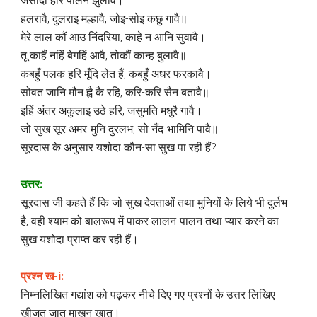
जसोदा हरि पालने झुलावै।
हलरावै, दुलराइ मल्हावै, जोइ-सोइ कछु गावै॥
मेरे लाल कौं आउ निंदरिया, काहे न आनि सुवावै।
तू काहैं नहिं बेगहिं आवै, तोकौं कान्ह बुलावै॥
कबहुँ पलक हरि मूँदि लेत हैं, कबहुँ अधर फरकावै।
सोवत जानि मौन ह्वै कै रहि, करि-करि सैन बतावै॥
इहिं अंतर अकुलाइ उठे हरि, जसुमति मधुरै गावै।
जो सुख सूर अमर-मुनि दुरलभ, सो नँद-भामिनि पावै॥
सूरदास के अनुसार यशोदा कौन-सा सुख पा रही हैं?
उत्तर:
सूरदास जी कहते हैं कि जो सुख देवताओं तथा मुनियों के लिये भी दुर्लभ
है, वही श्याम को बालरूप में पाकर लालन-पालन तथा प्यार करने का
सुख यशोदा प्राप्त कर रही हैं।
प्रश्न ख-i:
निम्नलिखित गद्यांश को पढ़कर नीचे दिए गए प्रश्नों के उत्तर लिखिए :
खीजत जात माखन खात।