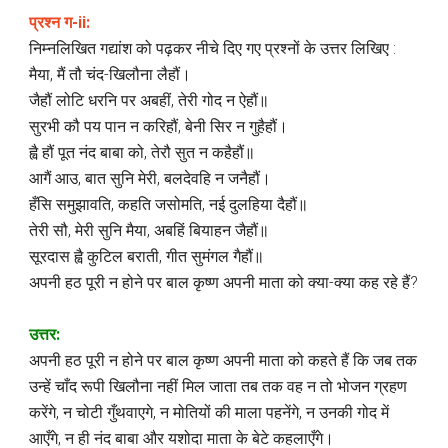
प्रश्न ग-ii:
निम्नलिखित गद्यांश को पढ़कर नीचे दिए गए प्रश्नों के उत्तर लिखिए :
मैया, मैं तौ चंद-खिलौना लैहौं।
जैहौं लोटि धरनि पर अबहीं, तेरी गोद न ऐहौं॥
सुरभी कौ पय पान न करिहौं, बेनी सिर न गुहैहौं।
ह्वै हौं पूत नंद बाबा को, तेरौ सुत न कहैहौं॥
आगैं आउ, बात सुनि मेरी, बलदेवहि न जनैहौं।
हँसि समुझावति, कहति जसोमति, नई दुलहिया दैहौं॥
तेरी सौ, मेरी सुनि मैया, अबहिं बियाहन जैहौं॥
सूरदास ह्वै कुटिल बराती, गीत सुमंगल गैहौं॥
अपनी हठ पूरी न होने पर बाल कृष्ण अपनी माता को क्या-क्या कह रहे हैं?
उत्तर:
अपनी हठ पूरी न होने पर बाल कृष्ण अपनी माता को कहते हैं कि जब तक
उन्हें चाँद रूपी खिलौना नहीं मिल जाता तब तक वह न तो भोजन ग्रहण
करेंगे, न चोटी गुँथवाएगे, न मोतियों की माला पहनेंगे, न उनकी गोद में
आएँगे, न ही नंद बाबा और यशोदा माता के बेटे कहलाएँगे।