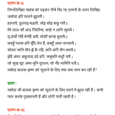
प्रश्न क-ii:
निम्नलिखित गद्यांश को पढ़कर नीचे दिए गए प्रश्नों के उत्तर लिखिए :
जसोदा हरि पालने झुलावै।
हलरावै, दुलराइ मल्हावै, जोइ-सोइ कछु गावै॥
मेरे लाल कौं आउ निंदरिया, काहे न आनि सुवावै।
तू काहैं नहिं बेगहिं आवै, तोकौं कान्ह बुलावै॥
कबहुँ पलक हरि मूँदि लेत हैं, कबहुँ अधर फरकावै।
सोवत जानि मौन ह्वै कै रहि, करि-करि सैन बतावै॥
इहिं अंतर अकुलाइ उठे हरि, जसुमति मधुरै गावै।
जो सुख सूर अमर-मुनि दुरलभ, सो नँद-भामिनि पावै॥
यशोदा बालक कृष्ण को सुलाने के लिए क्या-क्या यत्न कर रही है?
उत्तर :
यशोदा जी बालक कृष्ण को सुलाने के लिए पलने में झुला रही हैं। कभी
प्यार करके पुचकारती हैं और लोरी गाती रहती है।
प्रश्न क-iii: