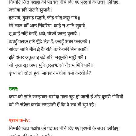
निम्नलिखित गद्यांश को पढ़कर नीचे दिए गए प्रश्नों के उत्तर लिखिए :
जसोदा हरि पालने झुलावै।
हलरावै, दुलराइ मल्हावै, जोइ-सोइ कछु गावै॥
मेरे लाल कौं आउ निंदरिया, काहे न आनि सुवावै।
तू काहैं नहिं बेगहिं आवै, तोकौं कान्ह बुलावै॥
कबहुँ पलक हरि मूँदि लेत हैं, कबहुँ अधर फरकावै।
सोवत जानि मौन ह्वै कै रहि, करि-करि सैन बतावै॥
इहिं अंतर अकुलाइ उठे हरि, जसुमति मधुरै गावै।
जो सुख सूर अमर-मुनि दुरलभ, सो नँद-भामिनि पावै॥
कृष्ण को सोता हुआ जानकर यशोदा क्या करती हैं?
उत्तर:
कृष्ण को सोते समझकर यशोदा माता चुप हो जाती हैं और दूसरी गोपियों
को भी संकेत करके समझाती हैं कि वे सब भी चुप रहे।
प्रश्न क-iv:
निम्नलिखित गद्यांश को पढ़कर नीचे दिए गए प्रश्नों के उत्तर लिखिए :