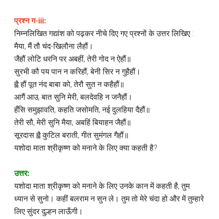
प्रश्न ग-iii:
निम्नलिखित गद्यांश को पढ़कर नीचे दिए गए प्रश्नों के उत्तर लिखिए :
मैया, मैं तौ चंद-खिलौना लैहौं।
जैहौं लोटि धरनि पर अबहीं, तेरी गोद न ऐहौं॥
सुरभी कौ पय पान न करिहौं, बेनी सिर न गुहैहौं।
ह्वै हौं पूत नंद बाबा को, तेरौ सुत न कहैहौं॥
आगैं आउ, बात सुनि मेरी, बलदेवहि न जनैहौं।
हँसि समुझावति, कहति जसोमति, नई दुलहिया दैहौं॥
तेरी सौ, मेरी सुनि मैया, अबहिं बियाहन जैहौं॥
सूरदास ह्वै कुटिल बराती, गीत सुमंगल गैहौं॥
यशोदा माता श्रीकृष्ण को मनाने के लिए क्या कहती है?
उत्तर:
यशोदा माता श्रीकृष्ण को मनाने के लिए उनके कान में कहती है, तुम
ध्यान से सुनो। कहीं बलराम न सुन ले। तुम तो मेरे चंदा हो और में तुम्हारे
लिए सुंदर दुल्हन लाऊँगी।