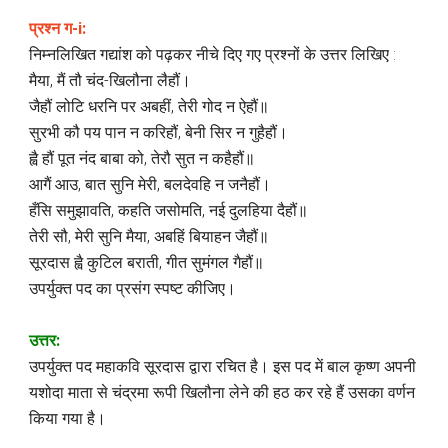
प्रश्न ग-i:
निम्नलिखित गद्यांश को पढ़कर नीचे दिए गए प्रश्नों के उत्तर लिखिए :
मैया, मैं तौ चंद-खिलौना लैहौं।
जैहौं लोटि धरनि पर अबहीं, तेरी गोद न ऐहौं॥
सुरभी कौ पय पान न करिहौं, बेनी सिर न गुहैहौं।
ह्वै हौं पूत नंद बाबा को, तेरौ सुत न कहैहौं॥
आगैं आउ, बात सुनि मेरी, बलदेवहि न जनैहौं।
हँसि समुझावति, कहति जसोमति, नई दुलहिया दैहौं॥
तेरी सौ, मेरी सुनि मैया, अबहिं बियाहन जैहौं॥
सूरदास ह्वै कुटिल बराती, गीत सुमंगल गैहौं॥
उपर्युक्त पद का प्रसंग स्पष्ट कीजिए।
उत्तर:
उपर्युक्त पद महाकवि सूरदास द्वारा रचित है। इस पद में बाल कृष्ण अपनी
यशोदा माता से चंद्रमा रूपी खिलौना लेने की हठ कर रहे हैं उसका वर्णन
किया गया है।