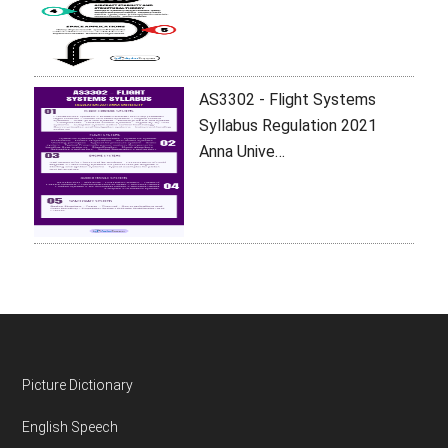
AS3302 - Flight Systems
Syllabus Regulation 2021
Anna Unive…
Footer
Picture Dictionary
English Speech