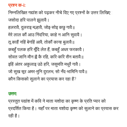
प्रश्न क-i:
निम्नलिखित गद्यांश को पढ़कर नीचे दिए गए प्रश्नों के उत्तर लिखिए :
जसोदा हरि पालने झुलावै।
हलरावै, दुलराइ मल्हावै, जोइ-सोइ कछु गावै॥
मेरे लाल कौं आउ निंदरिया, काहे न आनि सुवावै।
तू काहैं नहिं बेगहिं आवै, तोकौं कान्ह बुलावै॥
कबहुँ पलक हरि मूँदि लेत हैं, कबहुँ अधर फरकावै।
सोवत जानि मौन ह्वै कै रहि, करि-करि सैन बतावै॥
इहिं अंतर अकुलाइ उठे हरि, जसुमति मधुरै गावै।
जो सुख सूर अमर-मुनि दुरलभ, सो नँद-भामिनि पावै॥
कौन किसको सुलाने का प्रयास कर रहा है?
उत्तर:
प्रस्तुत पद्यांश में कवि ने माता यशोदा का कृष्ण के प्रति प्यार को
प्रदर्शित किया है। यहाँ पर माता यशोदा कृष्ण को सुलाने का प्रयास कर
रही है।